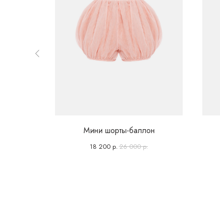
перьев
Мини шорты-баллон
18 200
р.
26 000
р.