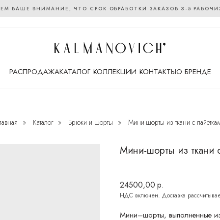
ЕМ ВАШЕ ВНИМАНИЕ, ЧТО СРОК ОБРАБОТКИ ЗАКАЗОВ 3-5 РАБОЧИ
РАСПРОДАЖА
КАТАЛОГ
КОЛЛЕКЦИИ
КОНТАКТЫ
О БРЕНДЕ
РАСПРОДАЖА
КАТАЛОГ
КОЛЛЕКЦИИ
КОНТАКТЫ
О БРЕНДЕ
лавная
»
Каталог
»
Брюки и шорты
»
Мини-шорты из ткани с пайетка
Мини-шорты из ткани 
24500,00
р.
Мини–шорты, выполненные из