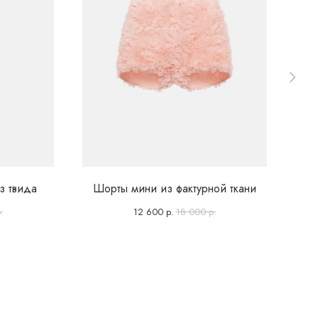
з твида
Шорты мини из фактурной ткани
.
12 600
р.
18 000
р.