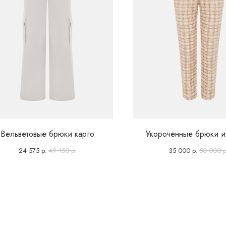
Вельветовые брюки карго
Укороченные брюки и
24 575
р.
49 150
р.
35 000
р.
50 000
р