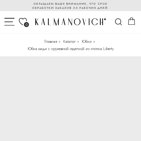
ОБРАЩАЕМ ВАШЕ ВНИМАНИЕ, ЧТО СРОК
ОБРАБОТКИ ЗАКАЗОВ 3-5 РАБОЧИХ ДНЕЙ.
0
Главная
»
Каталог
»
Юбки
»
Юбка миди с кружевной отделкой из хлопка Liberty