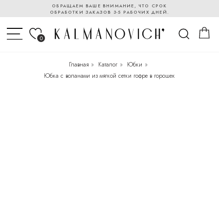
ОБРАЩАЕМ ВАШЕ ВНИМАНИЕ, ЧТО СРОК
ОБРАБОТКИ ЗАКАЗОВ 3-5 РАБОЧИХ ДНЕЙ.
0
Главная
»
Каталог
»
Юбки
»
Юбка с воланами из мягкой сетки гофре в горошек