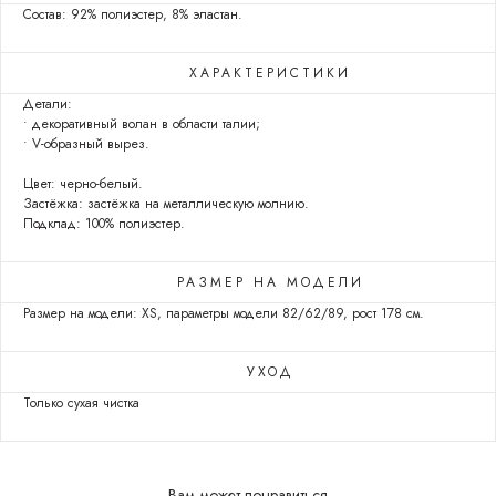
Состав: 92% полиэстер, 8% эластан.
ХАРАКТЕРИСТИКИ
Детали:
• декоративный волан в области талии;
• V-образный вырез.
Цвет: черно-белый.
Застёжка: застёжка на металлическую молнию.
Подклад: 100% полиэстер.
РАЗМЕР НА МОДЕЛИ
Размер на модели: XS, параметры модели 82/62/89, рост 178 см.
УХОД
Только сухая чистка
Вам может понравиться