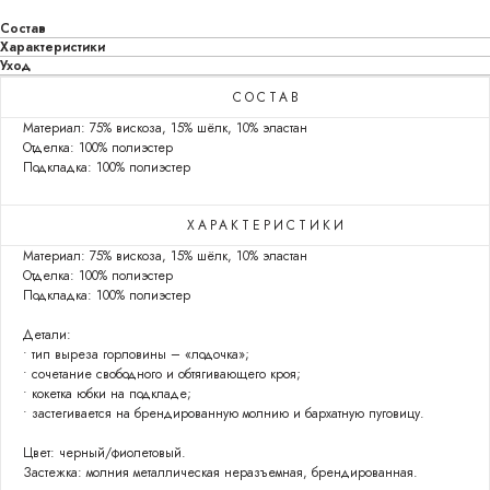
Состав
Характеристики
Уход
СОСТАВ
Материал: 75% вискоза, 15% шёлк, 10% эластан
Отделка: 100% полиэстер
Подкладка: 100% полиэстер
ХАРАКТЕРИСТИКИ
Материал: 75% вискоза, 15% шёлк, 10% эластан
Отделка: 100% полиэстер
Подкладка: 100% полиэстер
Детали:
• тип выреза горловины – «лодочка»;
• сочетание свободного и обтягивающего кроя;
• кокетка юбки на подкладе;
• застегивается на брендированную молнию и бархатную пуговицу.
Цвет: черный/фиолетовый.
Застежка: молния металлическая неразъемная, брендированная.