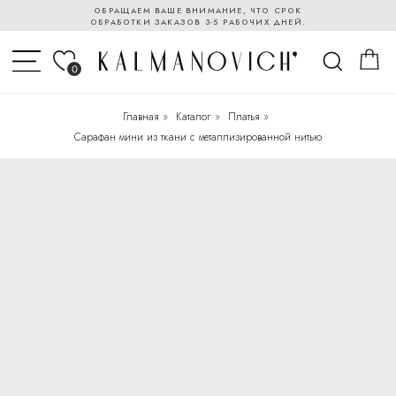
ОБРАЩАЕМ ВАШЕ ВНИМАНИЕ, ЧТО СРОК
ОБРАБОТКИ ЗАКАЗОВ 3-5 РАБОЧИХ ДНЕЙ.
0
Главная
»
Каталог
»
Платья
»
Сарафан мини из ткани с металлизированной нитью