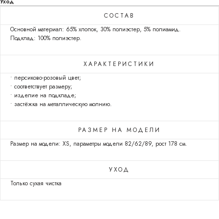
Уход
СОСТАВ
Основной материал: 65% хлопок, 30% полиэстер, 5% полиамид.
Подклад: 100% полиэстер.
ХАРАКТЕРИСТИКИ
• персиково-розовый цвет;
• соответствует размеру;
• изделие на подкладе;
• застёжка на металлическую молнию.
РАЗМЕР НА МОДЕЛИ
Размер на модели: XS, параметры модели 82/62/89, рост 178 см.
УХОД
Только сухая чистка