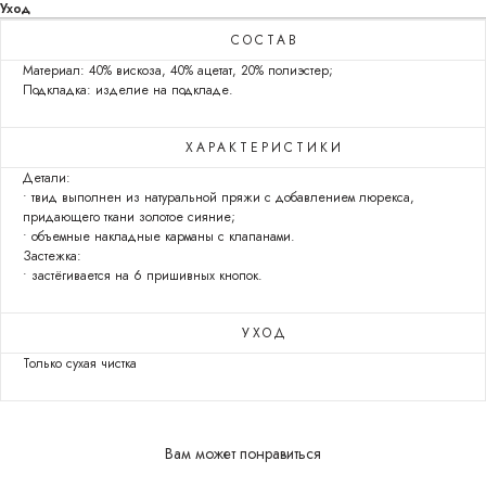
Уход
СОСТАВ
Материал: 40% вискоза, 40% ацетат, 20% полиэстер;
Подкладка: изделие на подкладе.
ХАРАКТЕРИСТИКИ
Детали:
• твид выполнен из натуральной пряжи с добавлением люрекса,
придающего ткани золотое сияние;
• объемные накладные карманы с клапанами.
Застежка:
• застёгивается на 6 пришивных кнопок.
УХОД
Только сухая чистка
Вам может понравиться