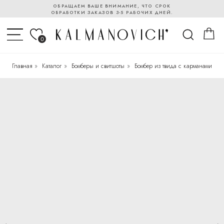
ОБРАЩАЕМ ВАШЕ ВНИМАНИЕ, ЧТО СРОК
ОБРАБОТКИ ЗАКАЗОВ 3-5 РАБОЧИХ ДНЕЙ.
0
Главная
»
Каталог
»
Бомберы и свитшоты
»
Бомбер из твида с карманами