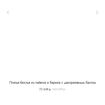
Платье-бюстье из пайеток и бархата с декоративным бантом
73 438
р.
146 875
р.