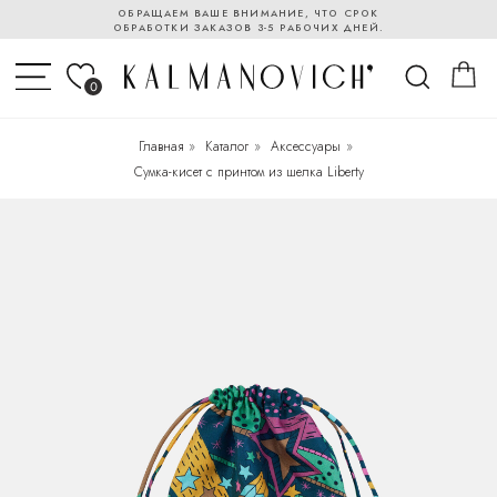
ОБРАЩАЕМ ВАШЕ ВНИМАНИЕ, ЧТО СРОК
ОБРАБОТКИ ЗАКАЗОВ 3-5 РАБОЧИХ ДНЕЙ.
0
Главная
»
Каталог
»
Аксессуары
»
Cумка-кисет с принтом из шелка Liberty